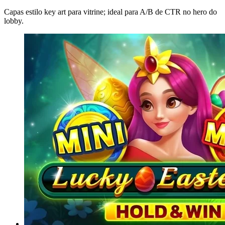
Capas estilo key art para vitrine; ideal para A/B de CTR no hero do
lobby.