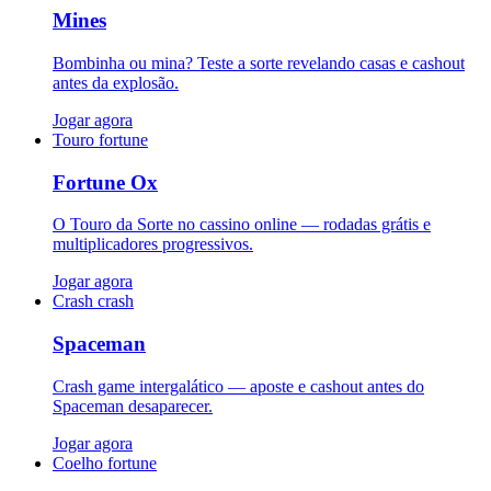
Mines
Bombinha ou mina? Teste a sorte revelando casas e cashout
antes da explosão.
Jogar agora
Touro
fortune
Fortune Ox
O Touro da Sorte no cassino online — rodadas grátis e
multiplicadores progressivos.
Jogar agora
Crash
crash
Spaceman
Crash game intergalático — aposte e cashout antes do
Spaceman desaparecer.
Jogar agora
Coelho
fortune