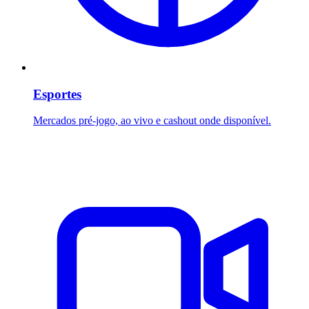
Esportes
Mercados pré-jogo, ao vivo e cashout onde disponível.