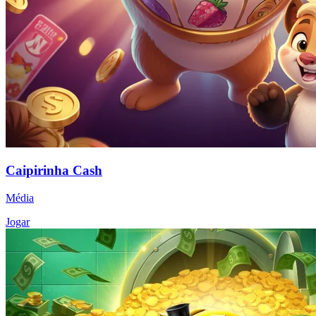
Caipirinha Cash
Média
Jogar