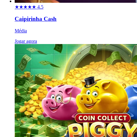
★★★★★
4.5
Caipirinha Cash
Média
Jogar agora