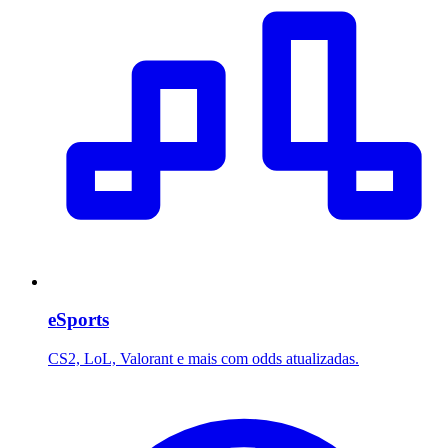
eSports
CS2, LoL, Valorant e mais com odds atualizadas.