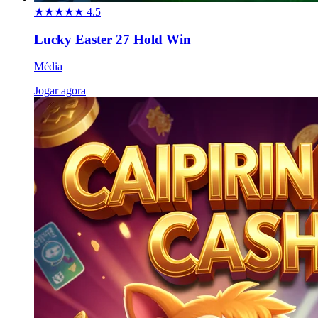
★★★★★
4.5
Lucky Easter 27 Hold Win
Média
Jogar agora