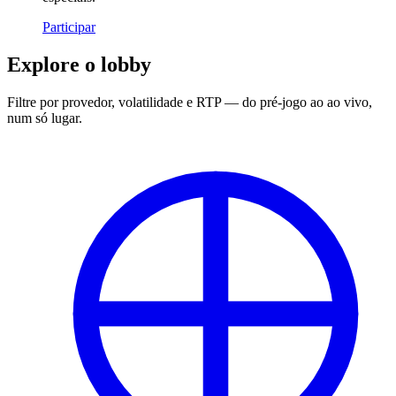
Participar
Explore o lobby
Filtre por provedor, volatilidade e RTP — do pré-jogo ao ao vivo,
num só lugar.