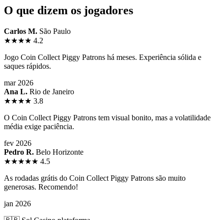
O que dizem os jogadores
Carlos M.
São Paulo
★★★★
4.2
Jogo Coin Collect Piggy Patrons há meses. Experiência sólida e
saques rápidos.
mar 2026
Ana L.
Rio de Janeiro
★★★★
3.8
O Coin Collect Piggy Patrons tem visual bonito, mas a volatilidade
média exige paciência.
fev 2026
Pedro R.
Belo Horizonte
★★★★★
4.5
As rodadas grátis do Coin Collect Piggy Patrons são muito
generosas. Recomendo!
jan 2026