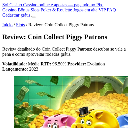
Sol Casino
Cassino online e apostas — pagando no Pix.
Cassino
Bônus
Slots
Poker & Roulette
Jogos em alta
VIP
FAQ
Cadastrar grátis
Início
/
Slots
/
Review: Coin Collect Piggy Patrons
Review: Coin Collect Piggy Patrons
Review detalhado do Coin Collect Piggy Patrons: descubra se vale a
pena e como aproveitar rodadas grátis.
Volatilidade:
Média
RTP:
96.50%
Provider:
Evolution
Lançamento:
2023