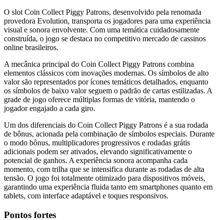
O slot Coin Collect Piggy Patrons, desenvolvido pela renomada
provedora Evolution, transporta os jogadores para uma experiência
visual e sonora envolvente. Com uma temática cuidadosamente
construída, o jogo se destaca no competitivo mercado de cassinos
online brasileiros.
A mecânica principal do Coin Collect Piggy Patrons combina
elementos clássicos com inovações modernas. Os símbolos de alto
valor são representados por ícones temáticos detalhados, enquanto
os símbolos de baixo valor seguem o padrão de cartas estilizadas. A
grade de jogo oferece múltiplas formas de vitória, mantendo o
jogador engajado a cada giro.
Um dos diferenciais do Coin Collect Piggy Patrons é a sua rodada
de bônus, acionada pela combinação de símbolos especiais. Durante
o modo bônus, multiplicadores progressivos e rodadas grátis
adicionais podem ser ativados, elevando significativamente o
potencial de ganhos. A experiência sonora acompanha cada
momento, com trilha que se intensifica durante as rodadas de alta
tensão. O jogo foi totalmente otimizado para dispositivos móveis,
garantindo uma experiência fluida tanto em smartphones quanto em
tablets, com interface adaptável e toques responsivos.
Pontos fortes